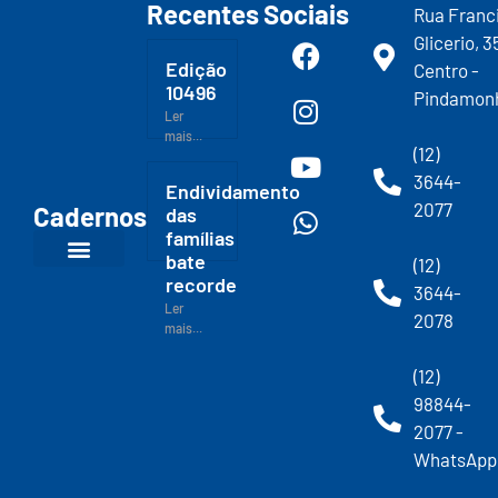
Recentes
Sociais
Rua Franc
Glicerio, 3
Edição
Centro -
10496
Pindamon
Ler
mais...
(12)
3644-
Endividamento
2077
Cadernos
das
famílias
bate
(12)
recorde
3644-
Ler
2078
mais...
(12)
98844-
2077 -
WhatsApp