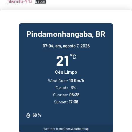
Tribuninha-N°13
Baixar
Pindamonhangaba, BR
07:04,
am, agosto 7, 2026
21
°C
Céu Limpo
Wind Gust:
10 Km/h
Clouds:
3%
Sunrise:
06:38
Sunset:
17:38
68 %
Weather from OpenWeatherMap