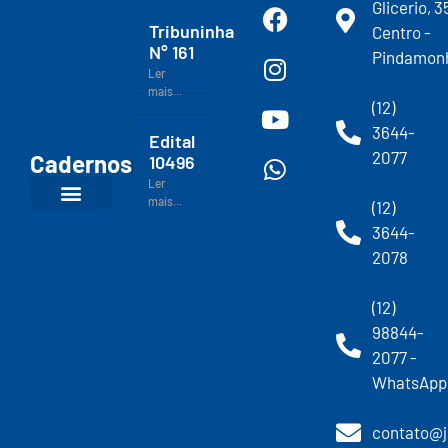
Glicerio, 3
Tribuninha
Centro -
N° 161
Pindamon
Ler
mais...
(12)
3644-
Edital
2077
Cadernos
10496
Ler
mais...
(12)
3644-
2078
(12)
98844-
2077 -
WhatsApp
contato@j