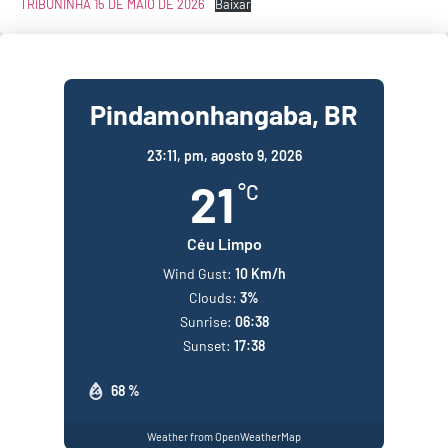
TRIBUNINHA 15 DE MAIO DE 2026
Baixar
Pindamonhangaba, BR
23:11,
pm, agosto 9, 2026
21
°C
Céu Limpo
Wind Gust:
10 Km/h
Clouds:
3%
Sunrise:
06:38
Sunset:
17:38
68 %
Weather from OpenWeatherMap