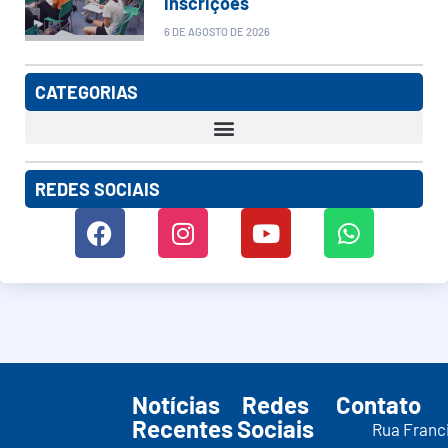
inscrições
6 DE AGOSTO DE 2026
CATEGORIAS
REDES SOCIAIS
Notícias
Redes
Contato
Recentes
Sociais
Rua Franc