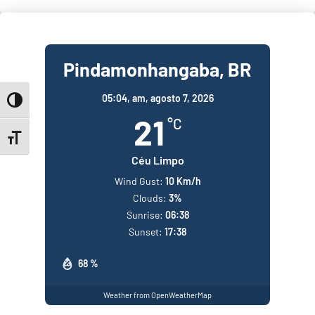
Pindamonhangaba, BR
05:04,
am, agosto 7, 2026
Toggle High Contrast
21
°C
Toggle Font size
Céu Limpo
Wind Gust:
10 Km/h
Clouds:
3%
Sunrise:
06:38
Sunset:
17:38
68 %
Weather from OpenWeatherMap