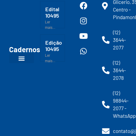
Glicerio, 3
Edital
Centro -
10495
Pindamon
Ler
mais...
(12)
3644-
Edição
2077
Cadernos
10495
Ler
mais...
(12)
3644-
2078
(12)
98844-
2077 -
WhatsApp
contato@j