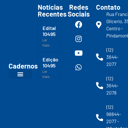
Notícias
Redes
Contato
Recentes
Sociais
Rua Franc
Glicerio, 3
Edital
Centro -
10495
Pindamon
Ler
mais...
(12)
3644-
Edição
2077
Cadernos
10495
Ler
mais...
(12)
3644-
2078
(12)
98844-
2077 -