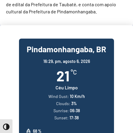
de edital da Prefeitura de Taubaté, e conta com apoio
cultural da Prefeitura de Pindamonhangaba.
Pindamonhangaba, BR
16:29,
pm, agosto 6, 2026
21
°C
Céu Limpo
Wind Gust:
10 Km/h
Clouds:
3%
Sunrise:
06:38
Sunset:
17:38
Toggle High Contrast
68 %