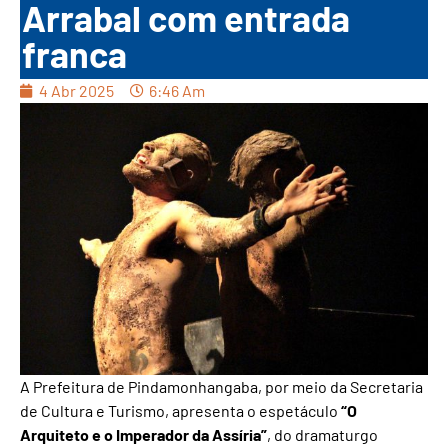
Arrabal com entrada
franca
4 Abr 2025
6:46 Am
A Prefeitura de Pindamonhangaba, por meio da Secretaria
de Cultura e Turismo, apresenta o espetáculo
“O
Arquiteto e o Imperador da Assíria”
, do dramaturgo