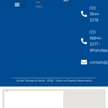
Ler
mais...
(12)
3644-
2078
(12)
98844-
2077 -
WhatsApp
contato@j
Jornal Tribuna do Norte - 2026 - Todos os Direitos Reservados