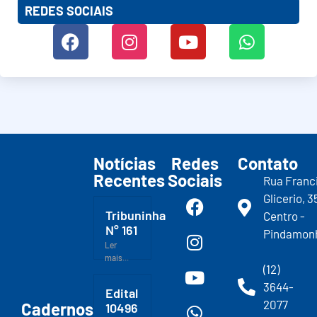
REDES SOCIAIS
Notícias
Redes
Contato
Recentes
Sociais
Rua Franc
Glicerio, 3
Tribuninha
Centro -
N° 161
Pindamon
Ler
mais...
(12)
3644-
Edital
2077
Cadernos
10496