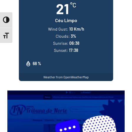
21
°C
Céu Limpo
Toggle High Contrast
Wind Gust:
10 Km/h
Clouds:
3%
Toggle Font size
Sunrise:
06:38
Sunset:
17:38
68 %
Weather from OpenWeatherMap