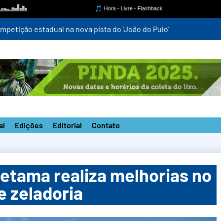
mpetição estadual na nova pista do ‘João do Pulo’
al
Edições
Editorial
Contato
etama realiza melhorias no
e zeladoria