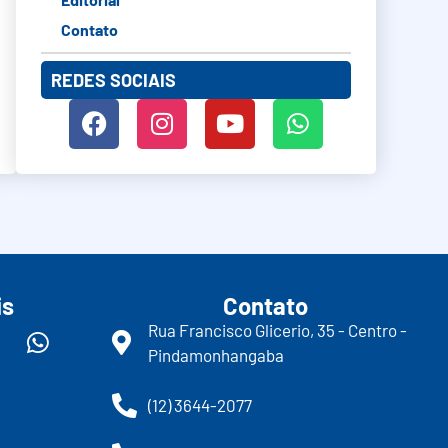
Contato
REDES SOCIAIS
is
Contato
Rua Francisco Glicerio, 35 - Centro -
Pindamonhangaba
(12) 3644-2077