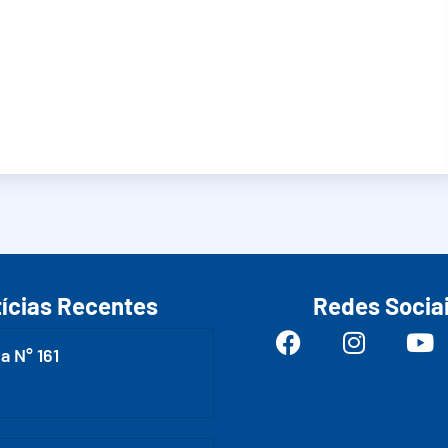
ícias Recentes
Redes Socia
a N° 161