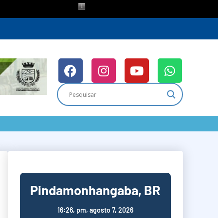
Pindamonhangaba, BR
16:26,
pm, agosto 7, 2026