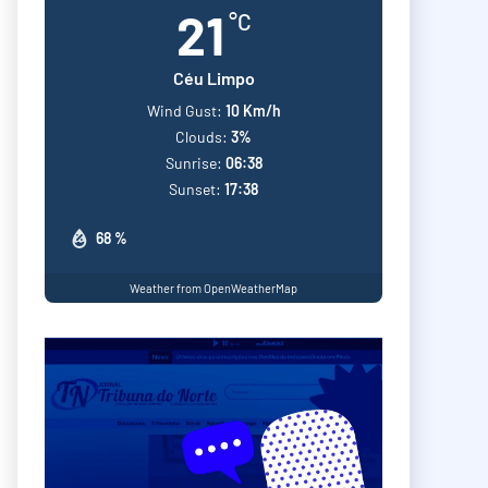
21
°C
Céu Limpo
Wind Gust:
10 Km/h
Clouds:
3%
Sunrise:
06:38
Sunset:
17:38
68 %
Weather from OpenWeatherMap