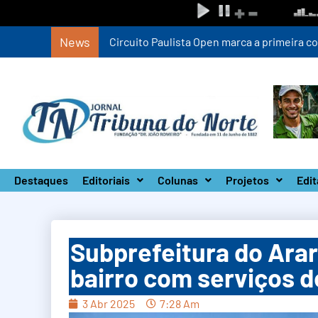
News
Circuito Paulista Open marca a primeira co
Destaques
Editoriais
Colunas
Projetos
Edit
Subprefeitura do Arar
bairro com serviços d
3 Abr 2025
7:28 Am