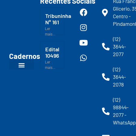
Recentes
Sociais
Rua Franc
Glicerio, 3
Tribuninha
Centro -
N° 161
Pindamon
Ler
mais...
(12)
3644-
Edital
2077
Cadernos
10496
Ler
mais...
(12)
3644-
2078
(12)
98844-
2077 -
WhatsApp