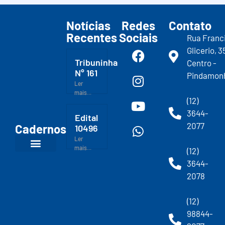
Notícias
Redes
Contato
Recentes
Sociais
Rua Franc
Glicerio, 3
Tribuninha
Centro -
N° 161
Pindamon
Ler
mais...
(12)
3644-
Edital
2077
Cadernos
10496
Ler
mais...
(12)
3644-
2078
(12)
98844-