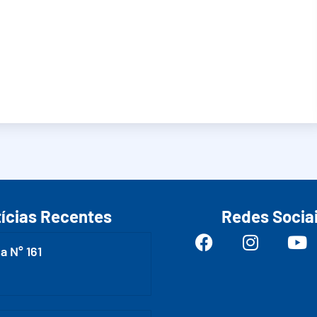
ícias Recentes
Redes Socia
a N° 161