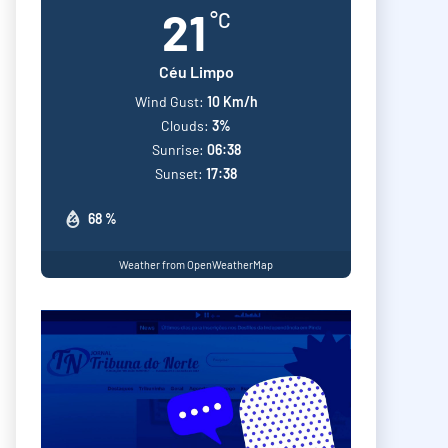
21
°C
Céu Limpo
Wind Gust:
10 Km/h
Clouds:
3%
Sunrise:
06:38
Sunset:
17:38
68 %
Weather from OpenWeatherMap