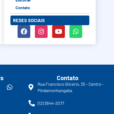
Contato
REDES SOCIAIS
is
Contato
Rua Francisco Glicerio, 35 - Centro -
Pindamonhangaba
(12) 3644-2077