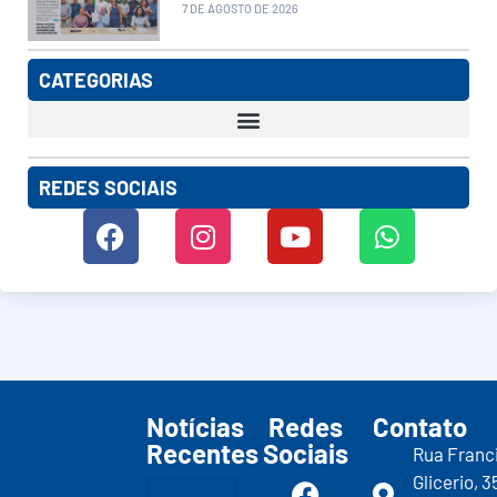
7 DE AGOSTO DE 2026
CATEGORIAS
REDES SOCIAIS
Notícias
Redes
Contato
Recentes
Sociais
Rua Franc
Glicerio, 3