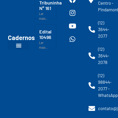
Tribuninha
Centro -
N° 161
Pindamon
Ler
mais...
(12)
3644-
Edital
2077
Cadernos
10496
Ler
mais...
(12)
3644-
2078
(12)
98844-
2077 -
WhatsApp
contato@j