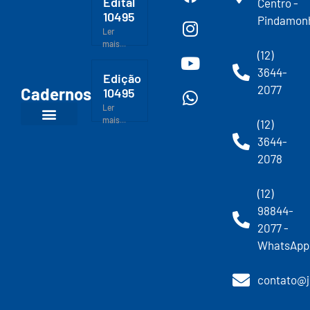
Edital
Centro -
10495
Pindamon
Ler
mais...
(12)
3644-
Edição
2077
Cadernos
10495
Ler
mais...
(12)
3644-
2078
(12)
98844-
2077 -
WhatsApp
contato@j