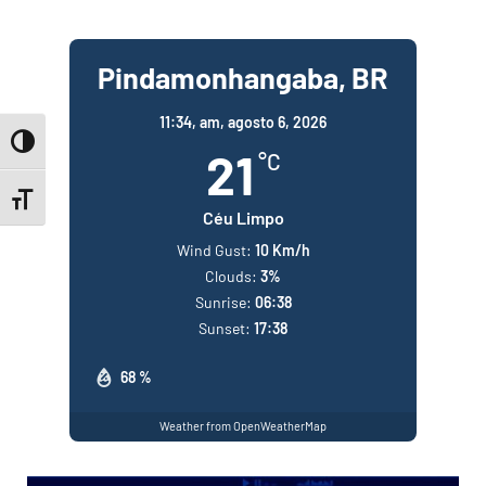
Pindamonhangaba, BR
11:34,
am, agosto 6, 2026
Toggle High Contrast
21
°C
Toggle Font size
Céu Limpo
Wind Gust:
10 Km/h
Clouds:
3%
Sunrise:
06:38
Sunset:
17:38
68 %
Weather from OpenWeatherMap