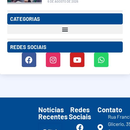
6 DE AGOSTO DE 2026
CATEGORIAS
REDES SOCIAIS
Notícias
Redes
Contato
Recentes
Sociais
Rua Franc
Glicerio, 3