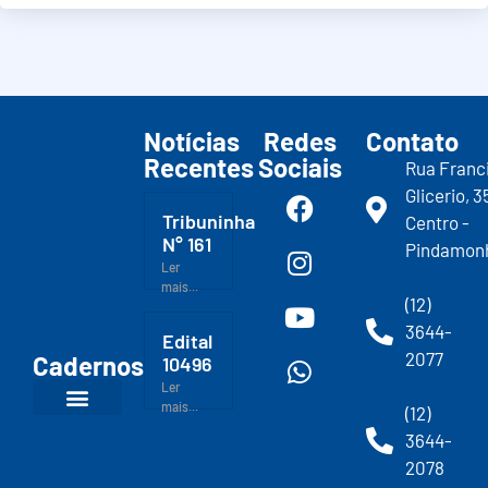
Notícias
Redes
Contato
Recentes
Sociais
Rua Franc
Glicerio, 3
Tribuninha
Centro -
N° 161
Pindamon
Ler
mais...
(12)
3644-
Edital
2077
Cadernos
10496
Ler
mais...
(12)
3644-
2078