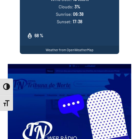
Clouds:
3%
Sunrise:
06:38
Sunset:
17:38
68 %
Weather from OpenWeatherMap
Toggle High Contrast
Toggle Font size