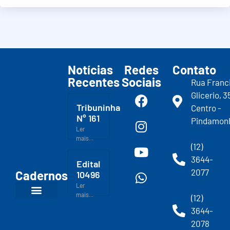
Notícias
Redes
Contato
Recentes
Sociais
Rua Franc
Glicerio, 3
Tribuninha
Centro -
N° 161
Pindamon
Ler
mais...
(12)
3644-
Edital
2077
Cadernos
10496
Ler
mais...
(12)
3644-
2078