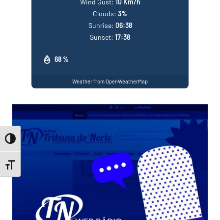
Wind Gust:
10 Km/h
Clouds:
3%
Sunrise:
06:38
Sunset:
17:38
68 %
Weather from OpenWeatherMap
Toggle High Contrast
Toggle Font size