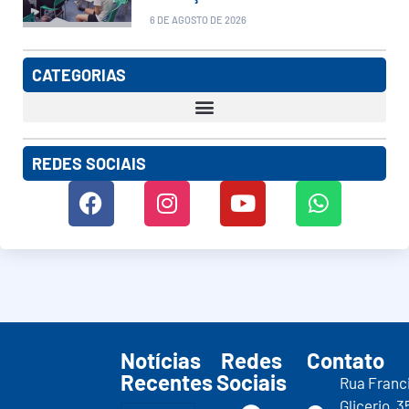
6 DE AGOSTO DE 2026
CATEGORIAS
REDES SOCIAIS
Notícias
Redes
Contato
Recentes
Sociais
Rua Franc
Glicerio, 3