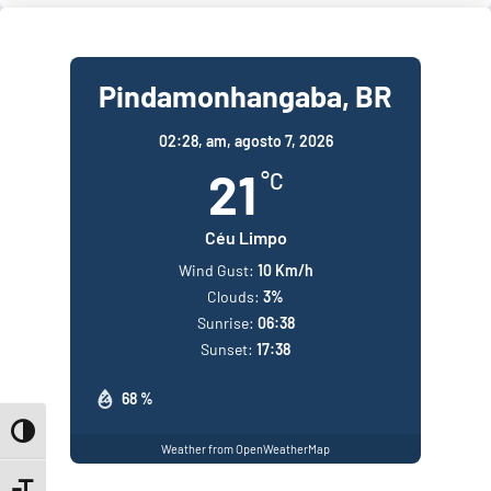
Pindamonhangaba, BR
02:28,
am, agosto 7, 2026
21
°C
Céu Limpo
Wind Gust:
10 Km/h
Clouds:
3%
Sunrise:
06:38
Sunset:
17:38
68 %
Toggle High Contrast
Weather from OpenWeatherMap