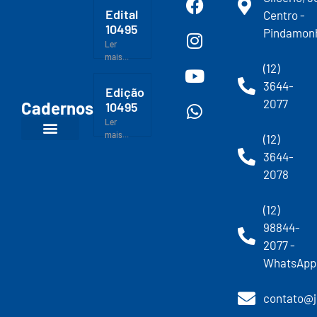
Edital
Centro -
10495
Pindamon
Ler
mais...
(12)
3644-
Edição
2077
Cadernos
10495
Ler
mais...
(12)
3644-
2078
(12)
98844-
2077 -
WhatsApp
contato@j