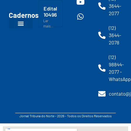
3644-
Edital
2077
Cadernos
10496
Ler
mais...
(12)
3644-
2078
(12)
98844-
2077 -
WhatsApp
contato@j
Jornal Tribuna do Norte - 2026 - Todos os Direitos Reservados