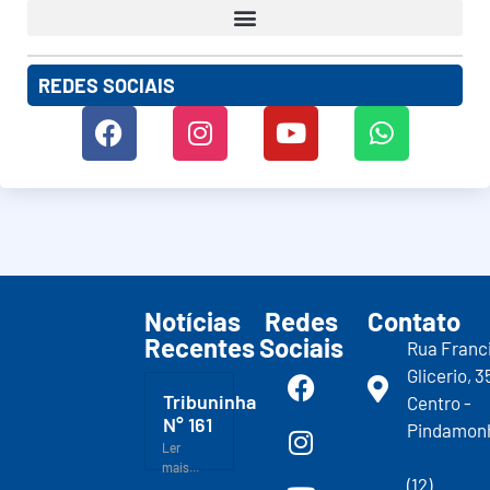
REDES SOCIAIS
Notícias
Redes
Contato
Recentes
Sociais
Rua Franc
Glicerio, 3
Tribuninha
Centro -
N° 161
Pindamon
Ler
mais...
(12)