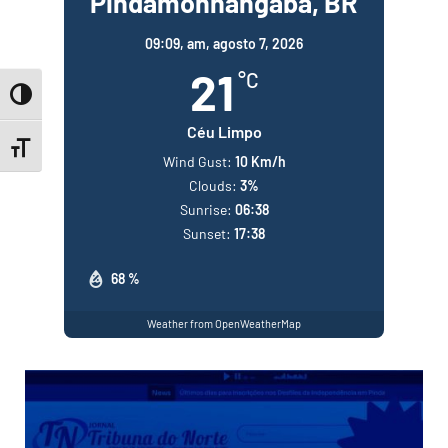
Pindamonhangaba, BR
09:09,
am, agosto 7, 2026
21
°C
Toggle High Contrast
Céu Limpo
Toggle Font size
Wind Gust:
10 Km/h
Clouds:
3%
Sunrise:
06:38
Sunset:
17:38
68 %
Weather from OpenWeatherMap