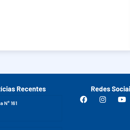
ícias Recentes
Redes Socia
a N° 161