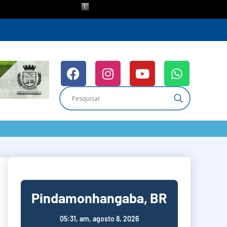
Pindamonhangaba, BR
05:31,
am, agosto 8, 2026