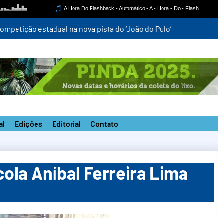
mpetição estadual na nova pista do ‘João do Pulo’
al
Edições
Editorial
Contato
ola Aníbal Ferreira Lima