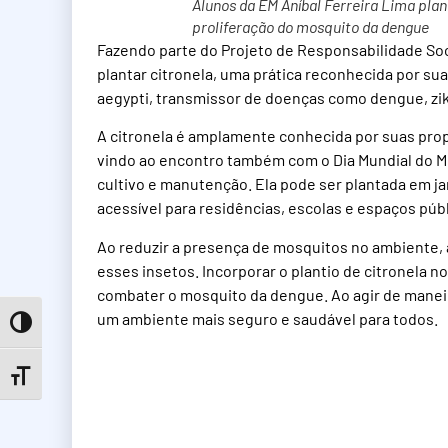
Alunos da EM Aníbal Ferreira Lima plan
proliferação do mosquito da dengue
Fazendo parte do Projeto de Responsabilidade Soci
plantar citronela, uma prática reconhecida por su
aegypti, transmissor de doenças como dengue, zi
A citronela é amplamente conhecida por suas pro
vindo ao encontro também com o Dia Mundial do Me
cultivo e manutenção. Ela pode ser plantada em j
acessível para residências, escolas e espaços públ
Ao reduzir a presença de mosquitos no ambiente, a
esses insetos. Incorporar o plantio de citronela n
combater o mosquito da dengue. Ao agir de maneir
um ambiente mais seguro e saudável para todos.
Toggle High Contrast
Toggle Font size