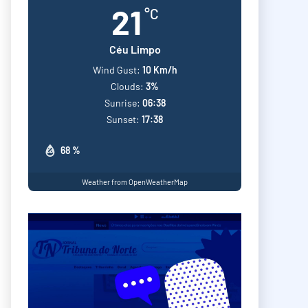
21
°C
Céu Limpo
Wind Gust:
10 Km/h
Clouds:
3%
Sunrise:
06:38
Sunset:
17:38
68 %
Weather from OpenWeatherMap