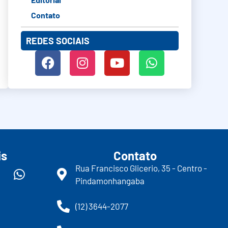
Contato
REDES SOCIAIS
is
Contato
Rua Francisco Glicerio, 35 - Centro -
Pindamonhangaba
(12) 3644-2077