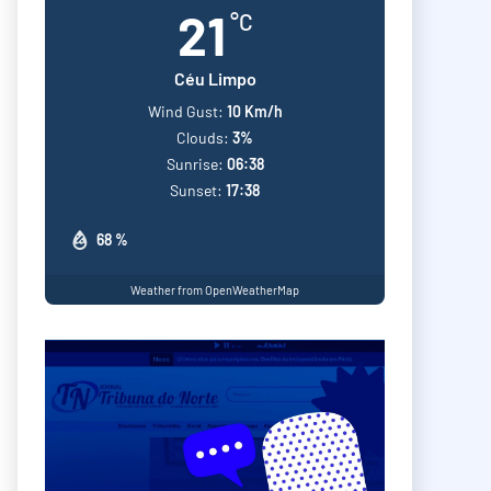
21
°C
Céu Limpo
Wind Gust:
10 Km/h
Clouds:
3%
Sunrise:
06:38
Sunset:
17:38
68 %
Weather from OpenWeatherMap