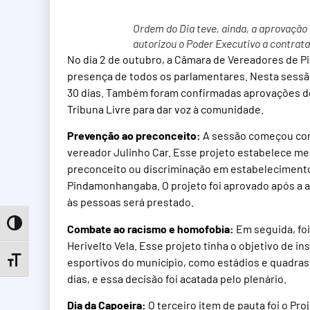
Ordem do Dia teve, ainda, a aprovação
autorizou o Poder Executivo a contrat
No dia 2 de outubro, a Câmara de Vereadores de P
presença de todos os parlamentares. Nesta sessão
30 dias. Também foram confirmadas aprovações de
Tribuna Livre para dar voz à comunidade.
Prevenção ao preconceito:
A sessão começou com 
vereador Julinho Car. Esse projeto estabelece me
preconceito ou discriminação em estabelecimento
Pindamonhangaba. O projeto foi aprovado após a a
às pessoas será prestado.
Toggle High Contrast
Combate ao racismo e homofobia:
Em seguida, foi
Herivelto Vela. Esse projeto tinha o objetivo de i
esportivos do município, como estádios e quadras.
Toggle Font size
dias, e essa decisão foi acatada pelo plenário.
Dia da Capoeira:
O terceiro item de pauta foi o Pro