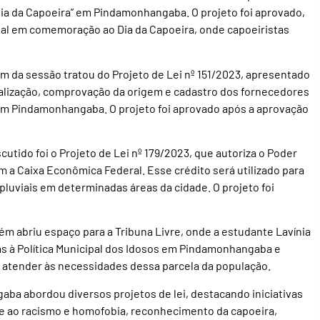
Dia da Capoeira” em Pindamonhangaba. O projeto foi aprovado,
ual em comemoração ao Dia da Capoeira, onde capoeiristas
em da sessão tratou do Projeto de Lei nº 151/2023, apresentado
alização, comprovação da origem e cadastro dos fornecedores
s em Pindamonhangaba. O projeto foi aprovado após a aprovação
cutido foi o Projeto de Lei nº 179/2023, que autoriza o Poder
 a Caixa Econômica Federal. Esse crédito será utilizado para
pluviais em determinadas áreas da cidade. O projeto foi
ém abriu espaço para a Tribuna Livre, onde a estudante Lavínia
s à Política Municipal dos Idosos em Pindamonhangaba e
ra atender às necessidades dessa parcela da população.
ba abordou diversos projetos de lei, destacando iniciativas
e ao racismo e homofobia, reconhecimento da capoeira,