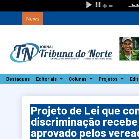
News
Circuito Paulista Open marca a primeira co
Destaques
Editoriais
Colunas
Projetos
Edit
Projeto de Lei que c
discriminação recebe
aprovado pelos vere