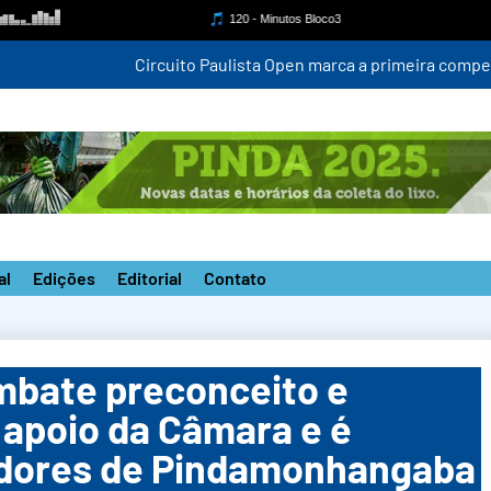
mpetição estadual na nova pista do ‘João do Pulo’
al
Edições
Editorial
Contato
ombate preconceito e
 apoio da Câmara e é
adores de Pindamonhangaba