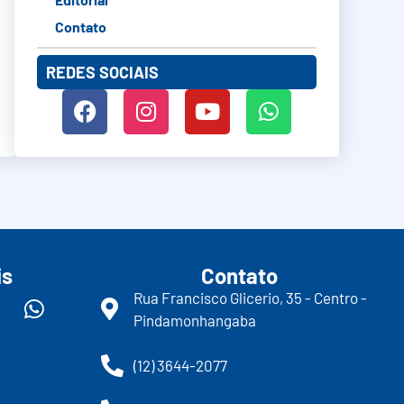
Contato
REDES SOCIAIS
is
Contato
Rua Francisco Glicerio, 35 - Centro -
Pindamonhangaba
(12) 3644-2077