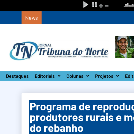
News
Defesa Civil de SP monta Gabinete de Crise 
Destaques
Editoriais
Colunas
Projetos
Edit
Programa de reproduç
produtores rurais e m
do rebanho