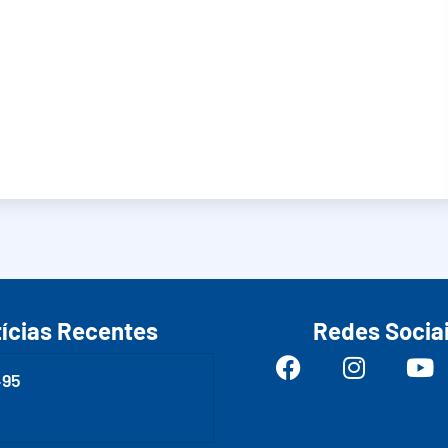
ícias Recentes
Redes Socia
495