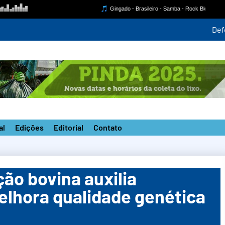
para monitorar ventania de até 100 km/h a partir desta quinta-fei
al
Edições
Editorial
Contato
ão bovina auxilia
elhora qualidade genética