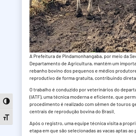
A Prefeitura de Pindamonhangaba, por meio da Sec
Departamento de Agricultura, mantém um importan
rebanho bovino dos pequenos e médios produtores 
reprodutivo de forma gratuita, contribuindo dire
O trabalho é conduzido por veterinários do depart
(IATF), uma técnica moderna e eficiente, que per
Toggle High Contrast
procedimento é realizado com sêmen de touros ge
centrais de reprodução bovina do Brasil.
Toggle Font size
Após o registro, uma equipe técnica visita a prop
etapa em que são selecionadas as vacas aptas ao p