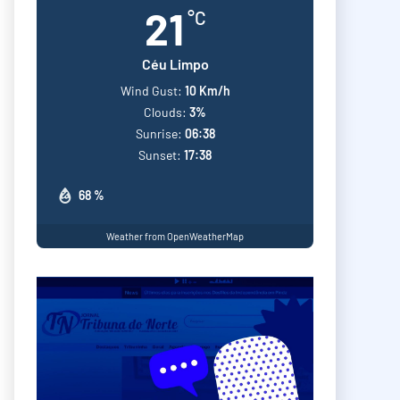
21
°C
Céu Limpo
Wind Gust:
10 Km/h
Clouds:
3%
Sunrise:
06:38
Sunset:
17:38
68 %
Weather from OpenWeatherMap