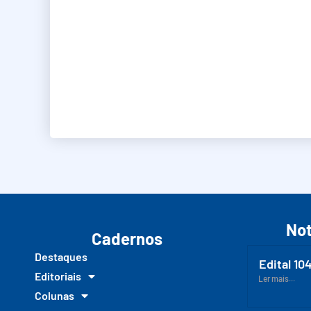
Not
Cadernos
Destaques
Edital 10
Editoriais
Ler mais...
Colunas