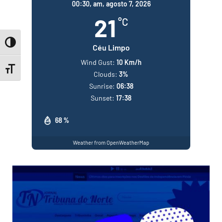
00:30,
am, agosto 7, 2026
21
°C
Toggle High Contrast
Céu Limpo
Wind Gust:
10 Km/h
Toggle Font size
Clouds:
3%
Sunrise:
06:38
Sunset:
17:38
68 %
Weather from OpenWeatherMap