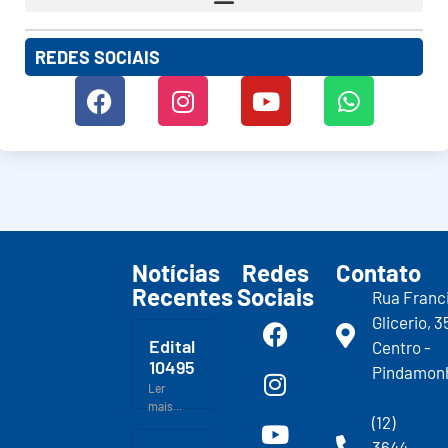
REDES SOCIAIS
Notícias
Redes
Contato
Recentes
Sociais
Rua Franc
Glicerio, 3
Edital
Centro -
10495
Pindamon
Ler
mais...
(12)
3644-