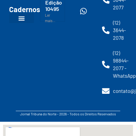
Edição
2077
Cadernos
10495
Ler
mais...
(12)
3644-
2078
(12)
98844-
2077 -
WhatsApp
contato@j
Jornal Tribuna do Norte - 2026 - Todos os Direitos Reservados