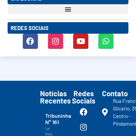
REDES SOCIAIS
Notícias
Redes
Contato
Recentes
Sociais
Rua Franc
Glicerio, 3
Tribuninha
Centro -
N° 161
Pindamon
Ler
mais...