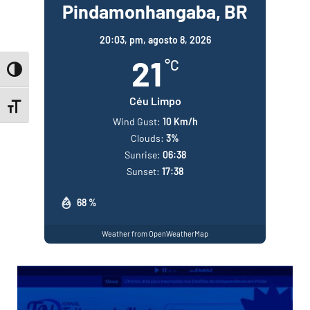
Pindamonhangaba, BR
20:03,
pm, agosto 8, 2026
21
°C
Toggle High Contrast
Céu Limpo
Toggle Font size
Wind Gust:
10 Km/h
Clouds:
3%
Sunrise:
06:38
Sunset:
17:38
68 %
Weather from OpenWeatherMap