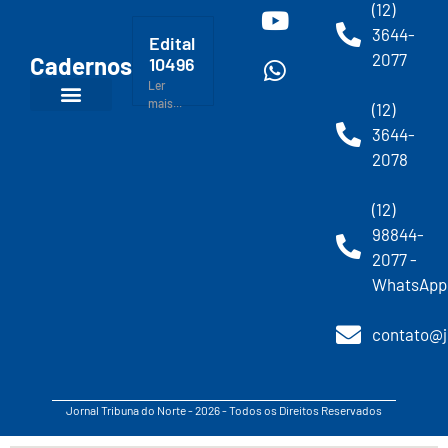
(12)
3644-
Edital
2077
Cadernos
10496
Ler
mais...
(12)
3644-
2078
(12)
98844-
2077 -
WhatsApp
contato@j
Jornal Tribuna do Norte - 2026 - Todos os Direitos Reservados