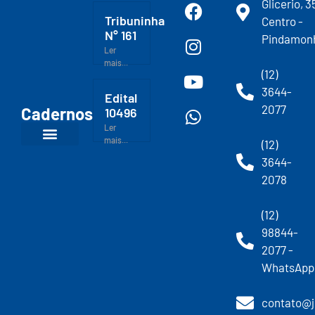
Glicerio, 3
Tribuninha
Centro -
N° 161
Pindamon
Ler
mais...
(12)
3644-
Edital
2077
Cadernos
10496
Ler
mais...
(12)
3644-
2078
(12)
98844-
2077 -
WhatsApp
contato@j