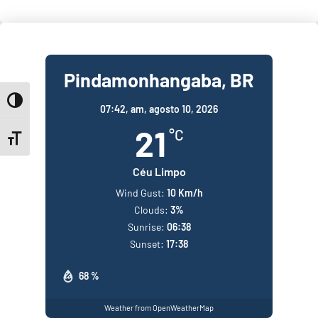
Pindamonhangaba, BR
Toggle High Contrast
07:42,
am, agosto 10, 2026
21
°C
Toggle Font size
Céu Limpo
Wind Gust:
10 Km/h
Clouds:
3%
Sunrise:
06:38
Sunset:
17:38
68 %
Weather from OpenWeatherMap