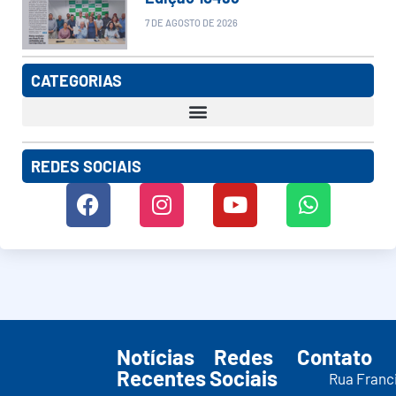
7 DE AGOSTO DE 2026
CATEGORIAS
REDES SOCIAIS
Notícias
Redes
Contato
Recentes
Sociais
Rua Franc