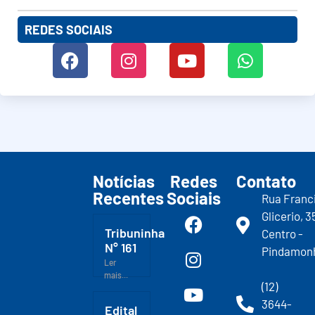
REDES SOCIAIS
Notícias
Redes
Contato
Recentes
Sociais
Rua Franc
Glicerio, 3
Tribuninha
Centro -
N° 161
Pindamon
Ler
mais...
(12)
3644-
Edital