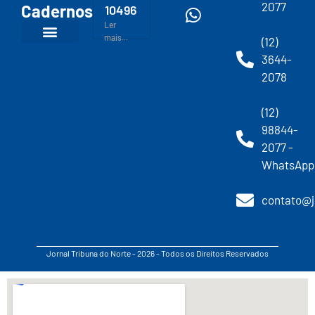
2077
Cadernos
10496
Ler
mais...
(12)
3644-
2078
(12)
98844-
2077 -
WhatsApp
contato@j
Jornal Tribuna do Norte - 2026 - Todos os Direitos Reservados