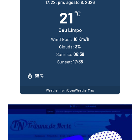
17:22,
pm, agosto 8, 2026
21
°C
Céu Limpo
Wind Gust:
10 Km/h
Clouds:
3%
Sunrise:
06:38
Sunset:
17:38
68 %
Weather from OpenWeatherMap