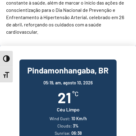
constante à saúde, além de marcar o início das ações de
conscientização para o Dia Nacional de Prevenção e
Enfrentamento à Hipertensão Arterial, celebrado em 26
de abril, reforçando os cuidados com a saúde
cardiovascular.
Toggle High Contrast
Pindamonhangaba, BR
Toggle Font size
05:19,
am, agosto 10, 2026
21
°C
Céu Limpo
Wind Gust:
10 Km/h
Clouds:
3%
Sunrise:
06:38