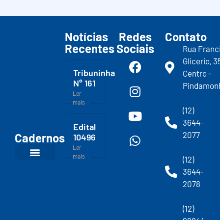
Notícias
Redes
Contato
Recentes
Sociais
Rua Franc
Glicerio, 3
Tribuninha
Centro -
N° 161
Pindamon
Ler
mais...
(12)
3644-
Edital
2077
Cadernos
10496
Ler
mais...
(12)
3644-
2078
(12)