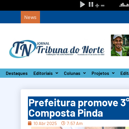
News
Defesa Civil de SP monta Gabinete de Crise 
Destaques
Editoriais
Colunas
Projetos
Edit
Prefeitura promove 3
Composta Pinda
10 Abr 2025
7:57 Am