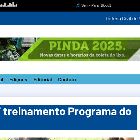
para monitorar ventania de até 100 km/h a partir desta quinta-fei
al
Edições
Editorial
Contato
° treinamento Programa do