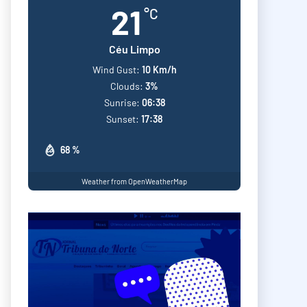
21
°C
Céu Limpo
Wind Gust:
10 Km/h
Clouds:
3%
Sunrise:
06:38
Sunset:
17:38
68 %
Weather from OpenWeatherMap