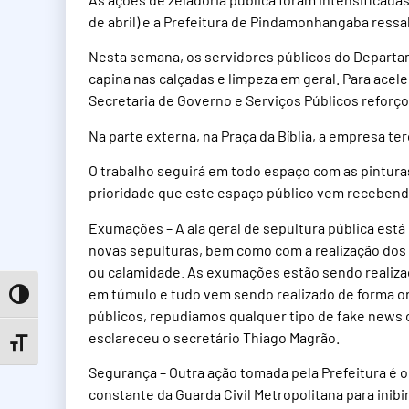
de abril) e a Prefeitura de Pindamonhangaba ress
Nesta semana, os servidores públicos do Departa
capina nas calçadas e limpeza em geral. Para acele
Secretaria de Governo e Serviços Públicos reforço
Na parte externa, na Praça da Bíblia, a empresa t
O trabalho seguirá em todo espaço com as pintur
prioridade que este espaço público vem recebend
Exumações – A ala geral de sepultura pública es
novas sepulturas, bem como com a realização dos 
ou calamidade. As exumações estão sendo realiza
em túmulo e tudo vem sendo realizado de forma 
Toggle High Contrast
públicos, repudiamos qualquer tipo de fake news 
esclareceu o secretário Thiago Magrão.
Toggle Font size
Segurança – Outra ação tomada pela Prefeitura é
constante da Guarda Civil Metropolitana para inibir