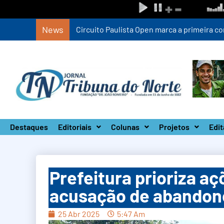
News
Circuito Paulista Open marca a primeira co
Destaques
Editoriais
Colunas
Projetos
Edit
Prefeitura prioriza aç
acusação de abandono
25 Abr 2025
5:47 Am