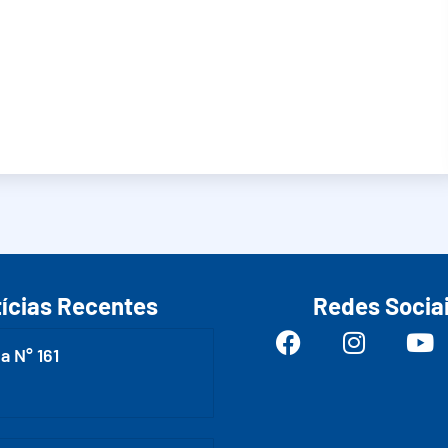
ícias Recentes
Redes Socia
a N° 161