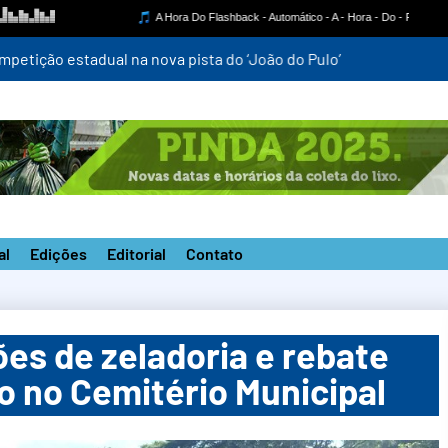
mpetição estadual na nova pista do ‘João do Pulo’
al
Edições
Editorial
Contato
ões de zeladoria e rebate
 no Cemitério Municipal