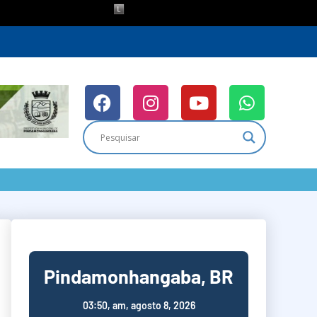
Pindamonhangaba, BR
03:50,
am, agosto 8, 2026