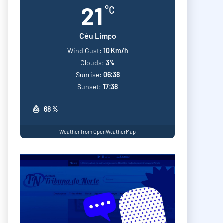
21
°C
Céu Limpo
Wind Gust:
10 Km/h
Clouds:
3%
Sunrise:
06:38
Sunset:
17:38
68 %
Weather from OpenWeatherMap