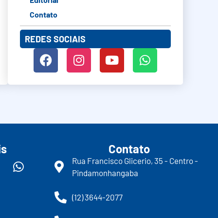
Contato
REDES SOCIAIS
is
Contato
Rua Francisco Glicerio, 35 - Centro -
Pindamonhangaba
(12) 3644-2077