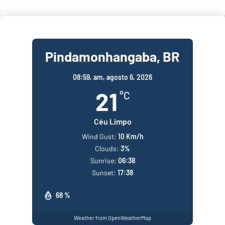
Pindamonhangaba, BR
08:59,
am, agosto 6, 2026
21
°C
Céu Limpo
Wind Gust:
10 Km/h
Clouds:
3%
Sunrise:
06:38
Sunset:
17:38
68 %
Weather from OpenWeatherMap