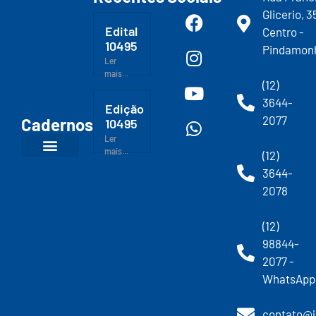
Glicerio, 3
Edital
Centro -
10495
Pindamon
Ler
mais...
(12)
3644-
Edição
2077
Cadernos
10495
Ler
mais...
(12)
3644-
2078
(12)
98844-
2077 -
WhatsApp
contato@j