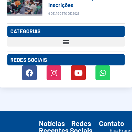
inscrições
6 DE AGOSTO DE 2026
CATEGORIAS
REDES SOCIAIS
Notícias
Redes
Contato
Recentes
Sociais
Rua Franc