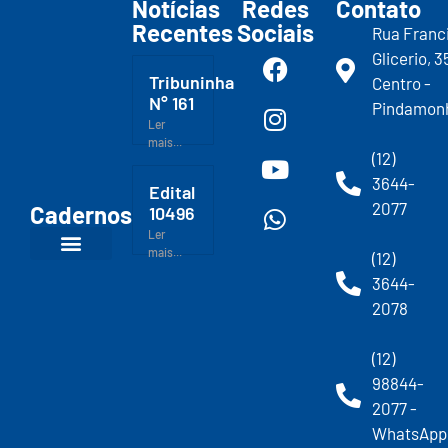
Notícias
Redes
Contato
Recentes
Sociais
Rua Franc
Glicerio, 3
Tribuninha
Centro -
N° 161
Pindamon
Ler
mais...
(12)
3644-
Edital
2077
Cadernos
10496
Ler
mais...
(12)
3644-
2078
(12)
98844-
2077 -
WhatsApp