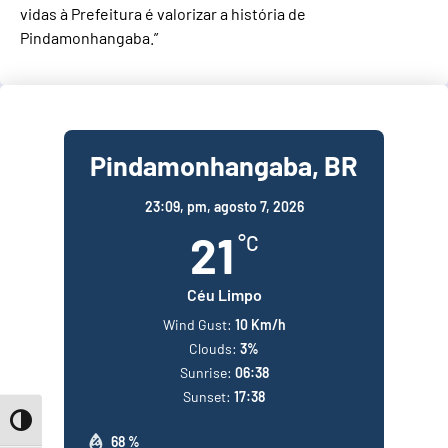
vidas à Prefeitura é valorizar a história de
Pindamonhangaba.”
Pindamonhangaba, BR
23:09,
pm, agosto 7, 2026
21
°C
Céu Limpo
Wind Gust:
10 Km/h
Clouds:
3%
Sunrise:
06:38
Sunset:
17:38
Toggle High Contrast
68 %