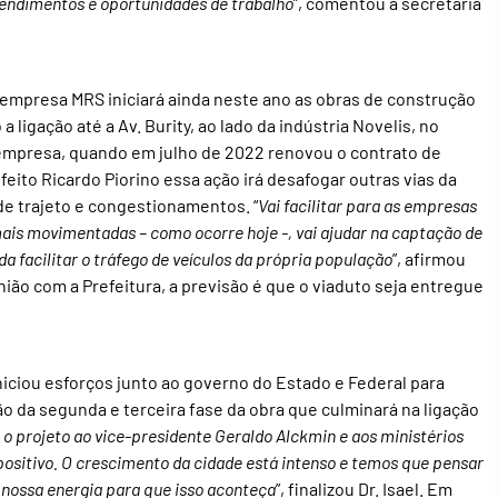
endimentos e oportunidades de trabalho
”, comentou a secretária
 empresa MRS iniciará ainda neste ano as obras de construção
a ligação até a Av. Burity, ao lado da indústria Novelis, no
a empresa, quando em julho de 2022 renovou o contrato de
eito Ricardo Piorino essa ação irá desafogar outras vias da
de trajeto e congestionamentos. “
Vai facilitar para as empresas
ais movimentadas – como ocorre hoje -, vai ajudar na captação de
a facilitar o tráfego de veículos da própria população
”, afirmou
ão com a Prefeitura, a previsão é que o viaduto seja entregue
iniciou esforços junto ao governo do Estado e Federal para
o da segunda e terceira fase da obra que culminará na ligação
o projeto ao vice-presidente Geraldo Alckmin e aos ministérios
positivo. O crescimento da cidade está intenso e temos que pensar
 nossa energia para que isso aconteça
”, finalizou Dr. Isael. Em