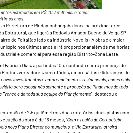
mentos estimados em R$ 20,7 milhões, a maior
últimos anos
 a Prefeitura de Pindamonhangaba lança na próxima terça-
nida Estrutural, que ligará a Rodovia Amador Bueno da Veiga SP
bairro do Feital (ao lado da indústria Novelis). A obra é a maior
 município nos últimos anos e irá proporcionar além de melhorias
ustrial e comercial para essa região Distrito-Zona Leste.
 Fabrício Dias, a partir das 10h, contando com a presença do
o Piorino, vereadores, secretários, empresários e lideranças de
novos investimentos e empreendimentos residenciais, comerciais
roviária para escoar não somente a produção de Pinda mas de todo
a Franco e de toda sua equipe do Planejamento
”, destacou o
 extensão de 2,5 quilômetros, duas rotatórias, duas pistas com
 execução da obra é de 16 meses. “
Com a região de Coruputuba
o novo Plano Diretor do município, a Via Estrutural atrairá