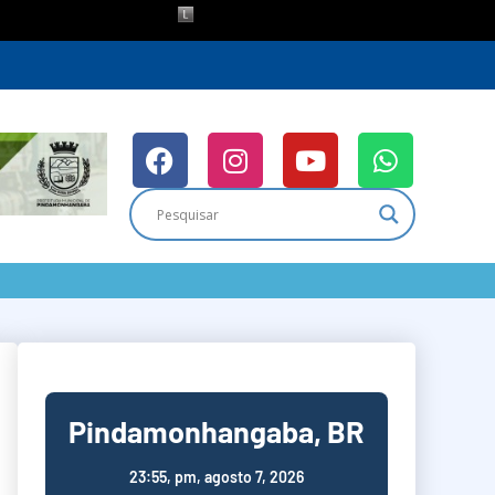
Pindamonhangaba, BR
23:55,
pm, agosto 7, 2026