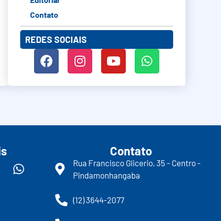
Contato
REDES SOCIAIS
is
Contato
Rua Francisco Glicerio, 35 - Centro -
Pindamonhangaba
(12) 3644-2077