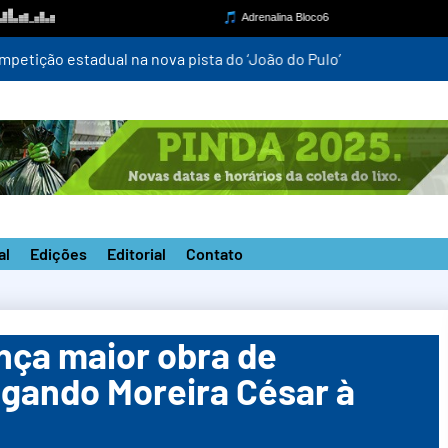
mpetição estadual na nova pista do ‘João do Pulo’
al
Edições
Editorial
Contato
ança maior obra de
ligando Moreira César à