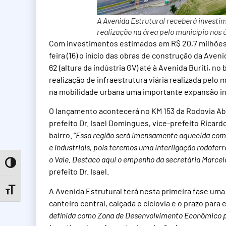
A Avenida Estrutural receberá investi
realização na área pelo município nos 
Com investimentos estimados em R$ 20,7 milhões,
feira (16) o início das obras de construção da Ave
62 (altura da indústria GV) até à Avenida Buriti, no 
realização de infraestrutura viária realizada pelo
na mobilidade urbana uma importante expansão ind
O lançamento acontecerá no KM 153 da Rodovia Abel
prefeito Dr. Isael Domingues, vice-prefeito Ricard
bairro. “
Essa região será imensamente aquecida com 
e industriais, pois teremos uma interligação rodofer
o Vale. Destaco aqui o empenho da secretária Marcel
Toggle High Contrast
prefeito Dr. Isael.
A Avenida Estrutural terá nesta primeira fase uma
Toggle Font size
canteiro central, calçada e ciclovia e o prazo para
definida como Zona de Desenvolvimento Econômico pel