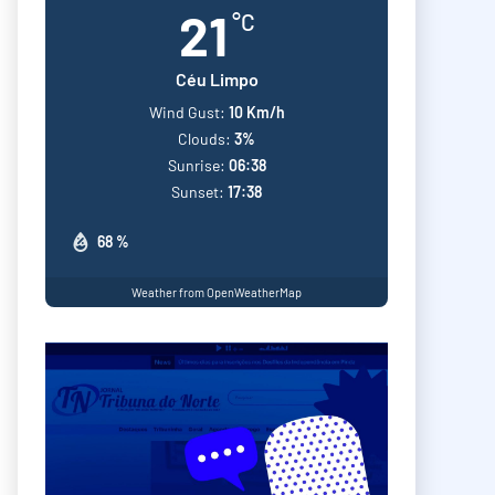
21
°C
Céu Limpo
Wind Gust:
10 Km/h
Clouds:
3%
Sunrise:
06:38
Sunset:
17:38
68 %
Weather from OpenWeatherMap