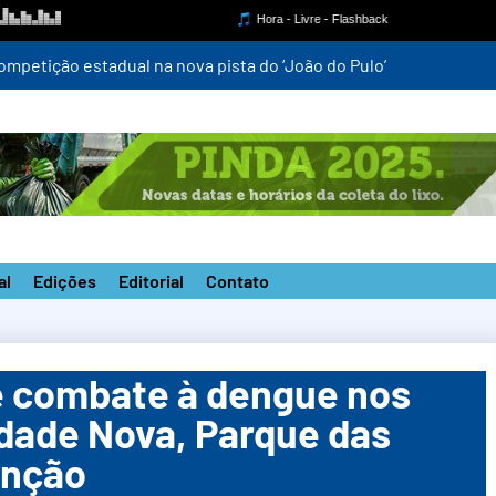
mpetição estadual na nova pista do ‘João do Pulo’
al
Edições
Editorial
Contato
de combate à dengue nos
idade Nova, Parque das
unção