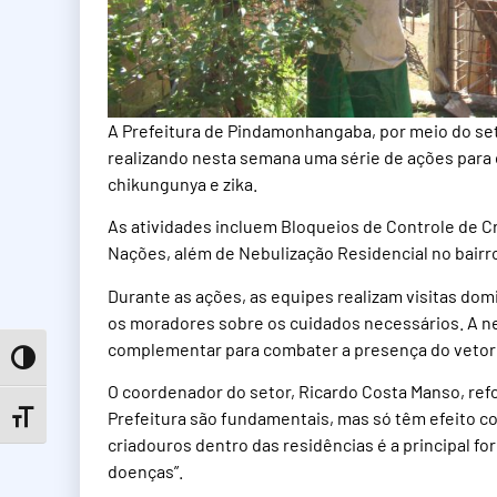
A Prefeitura de Pindamonhangaba, por meio do set
realizando nesta semana uma série de ações par
chikungunya e zika.
As atividades incluem Bloqueios de Controle de C
Nações, além de Nebulização Residencial no bairr
Durante as ações, as equipes realizam visitas domi
os moradores sobre os cuidados necessários. A neb
complementar para combater a presença do vetor 
Toggle High Contrast
O coordenador do setor, Ricardo Costa Manso, refo
Prefeitura são fundamentais, mas só têm efeito c
Toggle Font size
criadouros dentro das residências é a principal fo
doenças”.