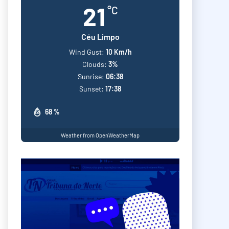
21
°C
Céu Limpo
Wind Gust:
10 Km/h
Clouds:
3%
Sunrise:
06:38
Sunset:
17:38
68 %
Weather from OpenWeatherMap