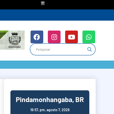
Pindamonhangaba, BR
16:57,
pm, agosto 7, 2026