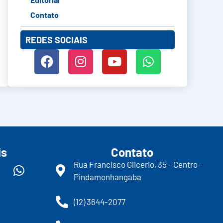
Contato
REDES SOCIAIS
is
Contato
Rua Francisco Glicerio, 35 - Centro -
Pindamonhangaba
(12) 3644-2077