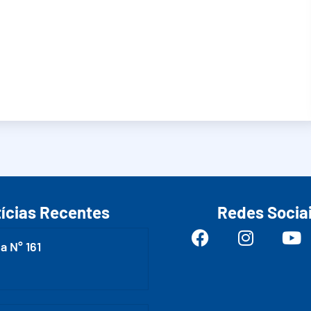
ícias Recentes
Redes Socia
a N° 161