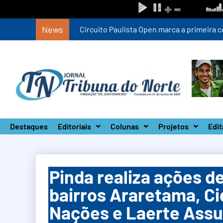
News
Circuito Paulista Open marca a primeira co
Destaques
Editoriais
Colunas
Projetos
Edit
Pinda realiza ações 
bairros Araretama, C
Nações e Laerte Ass