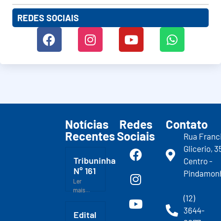
REDES SOCIAIS
Notícias
Redes
Contato
Recentes
Sociais
Rua Franc
Glicerio, 3
Tribuninha
Centro -
N° 161
Pindamon
Ler
mais...
(12)
3644-
Edital