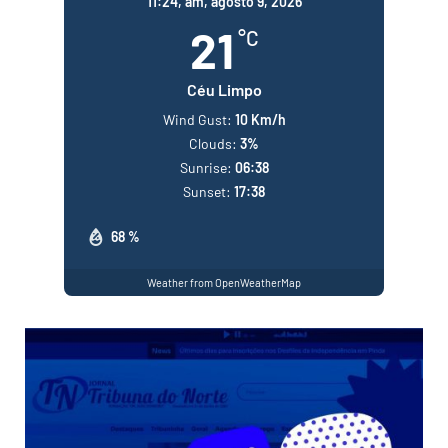
11:24,
am, agosto 9, 2026
21
°C
Céu Limpo
Wind Gust:
10 Km/h
Clouds:
3%
Sunrise:
06:38
Sunset:
17:38
68 %
Weather from OpenWeatherMap