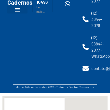
2077
Cadernos
10496
Ler
mais...
(12)
3644-
2078
(12)
98844-
2077 -
WhatsApp
contato@j
Jornal Tribuna do Norte - 2026 - Todos os Direitos Reservados