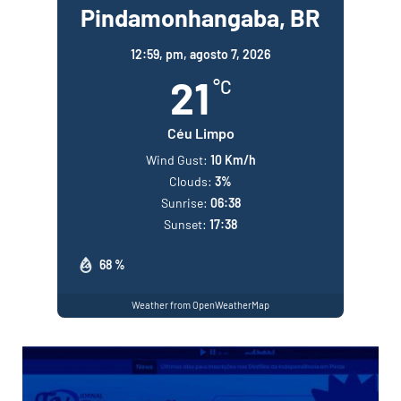
Pindamonhangaba, BR
12:59,
pm, agosto 7, 2026
21
°C
Céu Limpo
Wind Gust:
10 Km/h
Clouds:
3%
Sunrise:
06:38
Sunset:
17:38
68 %
Weather from OpenWeatherMap