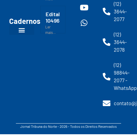
(12)
3644-
Edital
2077
Cadernos
10496
Ler
mais...
(12)
3644-
2078
(12)
98844-
2077 -
WhatsApp
contato@j
Jornal Tribuna do Norte - 2026 - Todos os Direitos Reservados