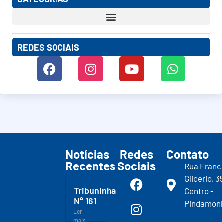
REDES SOCIAIS
Notícias
Redes
Contato
Recentes
Sociais
Rua Franc
Glicerio, 3
Tribuninha
Centro -
N° 161
Pindamon
Ler
mais...