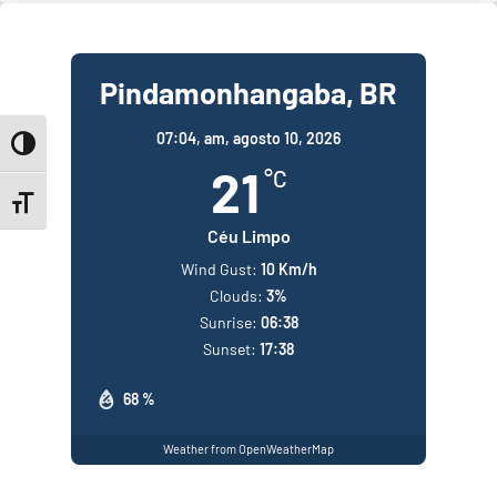
Pindamonhangaba, BR
07:04,
am, agosto 10, 2026
Toggle High Contrast
21
°C
Toggle Font size
Céu Limpo
Wind Gust:
10 Km/h
Clouds:
3%
Sunrise:
06:38
Sunset:
17:38
68 %
Weather from OpenWeatherMap