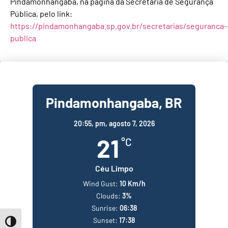
Pindamonhangaba, na página da Secretaria de Segurança
Pública, pelo link:
https://pindamonhangaba.sp.gov.br/secretarias/seguranca-
publica
Pindamonhangaba, BR
20:55,
pm, agosto 7, 2026
21
°C
Céu Limpo
Wind Gust:
10 Km/h
Clouds:
3%
Sunrise:
06:38
Sunset:
17:38
Toggle High Contrast