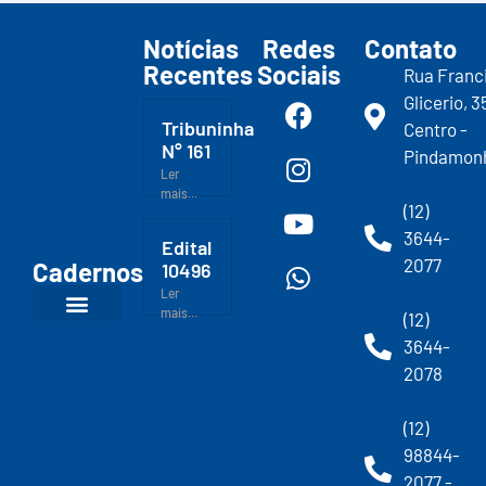
Notícias
Redes
Contato
Recentes
Sociais
Rua Franc
Glicerio, 3
Tribuninha
Centro -
N° 161
Pindamon
Ler
mais...
(12)
3644-
Edital
2077
Cadernos
10496
Ler
mais...
(12)
3644-
2078
(12)
98844-
2077 -