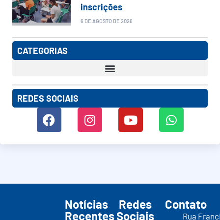
inscrições
6 DE AGOSTO DE 2026
CATEGORIAS
REDES SOCIAIS
Notícias
Redes
Contato
Recentes
Sociais
Rua Franc