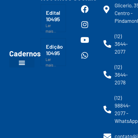
Glicerio, 3
Edital
Centro -
10495
Pindamon
Ler
mais...
(12)
3644-
Edição
2077
Cadernos
10495
Ler
mais...
(12)
3644-
2078
(12)
98844-
2077 -
WhatsApp
contato@j