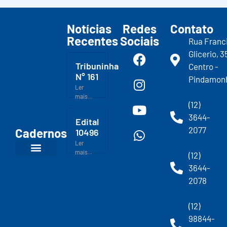
Notícias
Redes
Contato
Recentes
Sociais
Rua Franc
Glicerio, 3
Tribuninha
Centro -
N° 161
Pindamon
Ler
mais...
(12)
3644-
Edital
2077
Cadernos
10496
Ler
mais...
(12)
3644-
2078
(12)
98844-