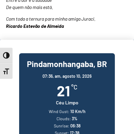
De quem não mais está.
Com toda a ternura para minha amiga Juraci.
Ricardo Estevão de Almeida
Toggle High Contrast
Pindamonhangaba, BR
Toggle Font size
07:36,
am, agosto 10, 2026
21
°C
Céu Limpo
Wind Gust:
10 Km/h
Clouds:
3%
Sunrise:
06:38
Sunset:
17:38