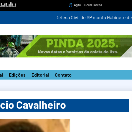
para monitorar ventania de até 100 km/h a partir desta quinta-fei
al
Edições
Editorial
Contato
io Cavalheiro