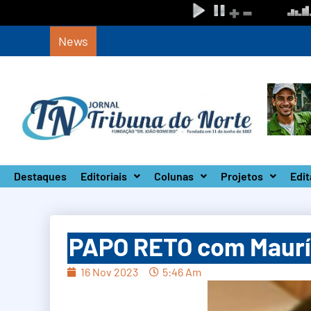
News
Defesa Civil de SP monta Gabinete de Crise 
Destaques
Editoriais
Colunas
Projetos
Edit
PAPO RETO com Mauríc
16 Nov 2023
5:46 Am