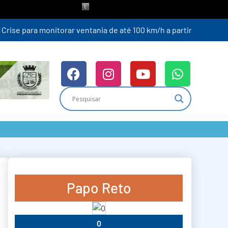
ra (6)
Papo Reto
0