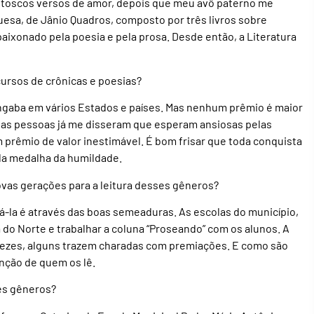
 toscos versos de amor, depois que meu avô paterno me
esa, de Jânio Quadros, composto por três livros sobre
paixonado pela poesia e pela prosa. Desde então, a Literatura
ursos de crônicas e poesias?
gaba em vários Estados e países. Mas nenhum prêmio é maior
itas pessoas já me disseram que esperam ansiosas pelas
m prêmio de valor inestimável. É bom frisar que toda conquista
la medalha da humildade.
ovas gerações para a leitura desses gêneros?
á-la é através das boas semeaduras. As escolas do município,
 do Norte e trabalhar a coluna “Proseando” com os alunos. A
s vezes, alguns trazem charadas com premiações. E como são
nção de quem os lê.
ses gêneros?