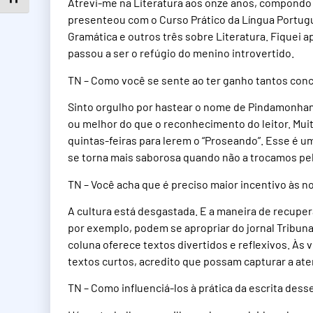
Atrevi-me na Literatura aos onze anos, compondo
presenteou com o Curso Prático da Língua Portugu
Gramática e outros três sobre Literatura. Fiquei a
passou a ser o refúgio do menino introvertido.
TN – Como você se sente ao ter ganho tantos conc
Sinto orgulho por hastear o nome de Pindamonhan
ou melhor do que o reconhecimento do leitor. Mu
quintas-feiras para lerem o “Proseando”. Esse é u
se torna mais saborosa quando não a trocamos pe
TN – Você acha que é preciso maior incentivo às n
A cultura está desgastada. E a maneira de recuper
por exemplo, podem se apropriar do jornal Tribuna
coluna oferece textos divertidos e reflexivos. À
textos curtos, acredito que possam capturar a ate
TN – Como influenciá-los à prática da escrita des