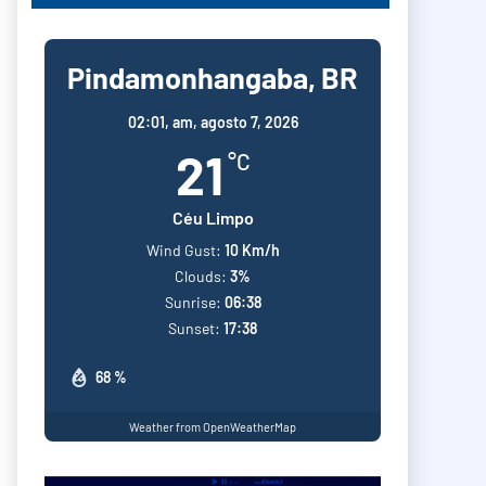
Pindamonhangaba, BR
02:01,
am, agosto 7, 2026
21
°C
Céu Limpo
Wind Gust:
10 Km/h
Clouds:
3%
Sunrise:
06:38
Sunset:
17:38
68 %
Weather from OpenWeatherMap