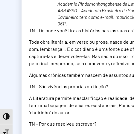
Academia Pindamonhangabense de Letra
ABRASSO – Academia Brasileira de Sone
Cavalheiro tem como e-mail: mauricc
0611.
TN – De onde você tira as histórias para as suas cr
Toda obra literária, em verso ou prosa, nasce de 
som, lembrança… E o cotidiano é uma fonte que of
capturá-las e desenvolvê-las. Mas não é só isso. T
pelo final inesperado, seja comovente, reflexivo 
Algumas crônicas também nascem de assuntos su
TN – São vivências próprias ou ficção?
A Literatura permite mesclar ficção e realidade, 
tem uma bagagem de elixires existenciais. Por iss
“cheirinho” do autor.
Toggle High Contrast
TN – Por que resolveu escrever?
Toggle Font size