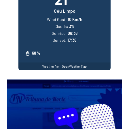
Céu Limpo
Wind Gust:
10 Km/h
Clouds:
3%
Sunrise:
06:38
Sunset:
17:38
68 %
Weather from OpenWeatherMap