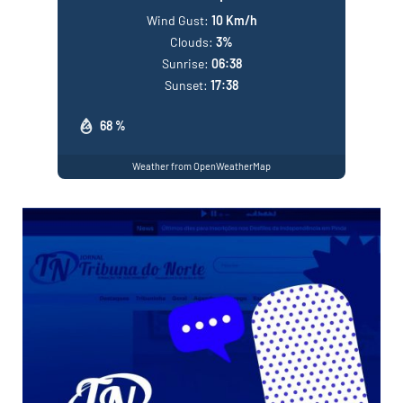
Wind Gust:
10 Km/h
Clouds:
3%
Sunrise:
06:38
Sunset:
17:38
68 %
Weather from OpenWeatherMap