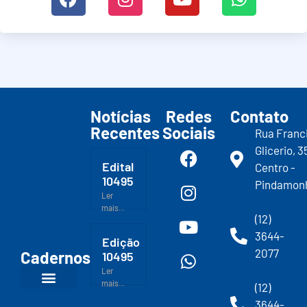
Notícias
Redes
Contato
Recentes
Sociais
Rua Franc
Glicerio, 3
Edital
Centro -
10495
Pindamon
Ler
mais...
(12)
3644-
Edição
2077
Cadernos
10495
Ler
mais...
(12)
3644-