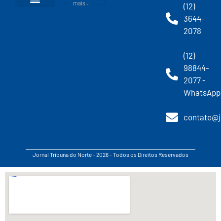
mais...
(12)
3644-
2078
(12)
98844-
2077 -
WhatsApp
contato@j
Jornal Tribuna do Norte - 2026 - Todos os Direitos Reservados