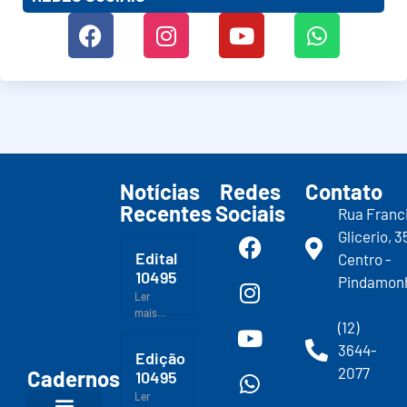
Notícias
Redes
Contato
Recentes
Sociais
Rua Franc
Glicerio, 3
Edital
Centro -
10495
Pindamon
Ler
mais...
(12)
3644-
Edição
2077
Cadernos
10495
Ler