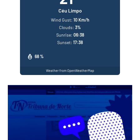
Céu Limpo
Wind Gust:
10 Km/h
Clouds:
3%
Sunrise:
06:38
Sunset:
17:38
68 %
Weather from OpenWeatherMap