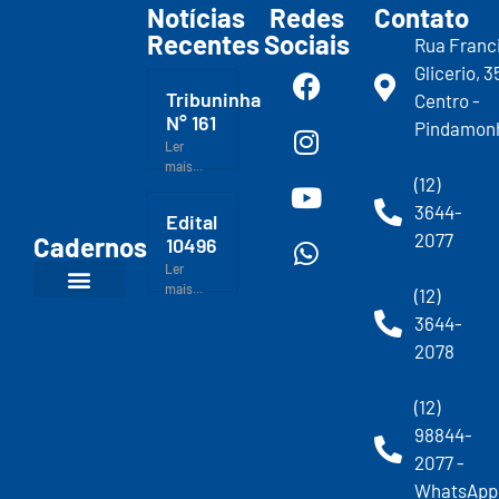
Notícias
Redes
Contato
Recentes
Sociais
Rua Franc
Glicerio, 3
Tribuninha
Centro -
N° 161
Pindamon
Ler
mais...
(12)
3644-
Edital
2077
Cadernos
10496
Ler
mais...
(12)
3644-
2078
(12)
98844-
2077 -
WhatsApp