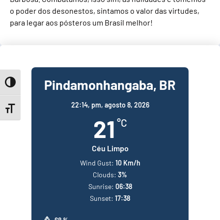
o poder dos desonestos, sintamos o valor das virtudes,
para legar aos pósteros um Brasil melhor!
Pindamonhangaba, BR
Toggle High Contrast
22:14,
pm, agosto 8, 2026
Toggle Font size
21
°C
Céu Limpo
Wind Gust:
10 Km/h
Clouds:
3%
Sunrise:
06:38
Sunset:
17:38