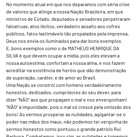
No momento atual em que nos deparamos com séria crise
de valores que atinge a nossa Nação Brasileira, em que
ministros de Estado, deputados e senadores perpetraram
falcatruas, atos ilícitos, verdadeiro assalto aos cofres
públicos, fatos lastimáveis tão propalados pela imprensa,
Deus nos envia os iluminados para dar bons exemplos.
E, bons exemplos como o de MATHEUS HENRIQUE DA
SILVA é que devem ocupar a mídia, pois eles elevam a
nossa autoestima, confortam a nossa alma, e nos fazem
acreditar na existência de heróis que dão demonstração
de superação, caráter, e de amor ao Brasil.
Uma Nação se constrói com homens verdadeiramente
honestos, dedicados, cumpridores do seu dever, para
dizer “NÃO” aos que propagam o mal e nos envergonham!
“NÃO” à impunidade, pois o mal só cresce pela omissão dos
bons! Ao vermos prosperar as nulidades, agigantar-se o
poder nas mãos dos maus, não podemos ter vergonha de
sermos honestos como pontuou o grande patrício Rui
Barbosa. Combatamos, isso sim, as nulidades e tomemos