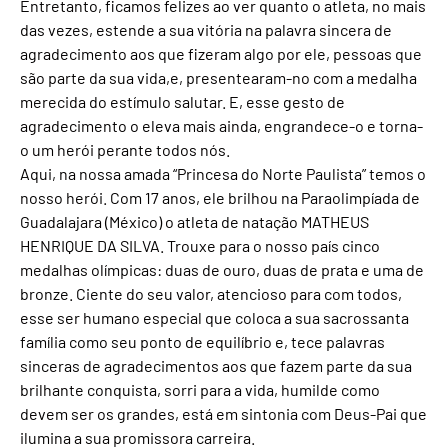
Entretanto, ficamos felizes ao ver quanto o atleta, no mais
das vezes, estende a sua vitória na palavra sincera de
agradecimento aos que fizeram algo por ele, pessoas que
são parte da sua vida,e, presentearam-no com a medalha
merecida do estímulo salutar. E, esse gesto de
agradecimento o eleva mais ainda, engrandece-o e torna-
o um herói perante todos nós.
Aqui, na nossa amada “Princesa do Norte Paulista” temos o
nosso herói. Com 17 anos, ele brilhou na Paraolimpíada de
Guadalajara (México) o atleta de natação MATHEUS
HENRIQUE DA SILVA. Trouxe para o nosso país cinco
medalhas olímpicas: duas de ouro, duas de prata e uma de
bronze. Ciente do seu valor, atencioso para com todos,
esse ser humano especial que coloca a sua sacrossanta
família como seu ponto de equilíbrio e, tece palavras
sinceras de agradecimentos aos que fazem parte da sua
brilhante conquista, sorri para a vida, humilde como
devem ser os grandes, está em sintonia com Deus-Pai que
ilumina a sua promissora carreira.