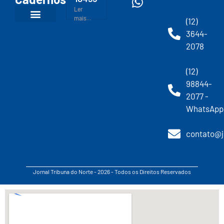
Ler
mais...
(12)
3644-
2078
(12)
98844-
2077 -
WhatsApp
contato@j
Jornal Tribuna do Norte - 2026 - Todos os Direitos Reservados