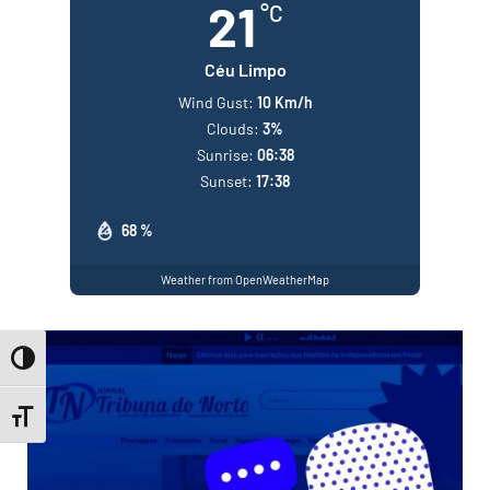
21
°C
Céu Limpo
Wind Gust:
10 Km/h
Clouds:
3%
Sunrise:
06:38
Sunset:
17:38
68 %
Weather from OpenWeatherMap
Toggle High Contrast
Toggle Font size