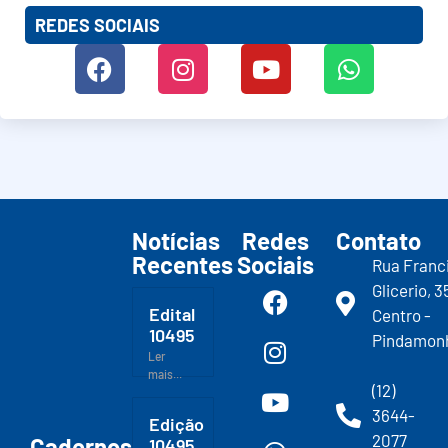
REDES SOCIAIS
Notícias
Redes
Contato
Recentes
Sociais
Rua Franc
Glicerio, 3
Edital
Centro -
10495
Pindamon
Ler
mais...
(12)
3644-
Edição
2077
Cadernos
10495