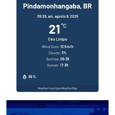
Pindamonhangaba, BR
09:28,
am, agosto 8, 2026
21
°C
Céu Limpo
Wind Gust:
10 Km/h
Clouds:
3%
Sunrise:
06:38
Sunset:
17:38
68 %
Weather from OpenWeatherMap