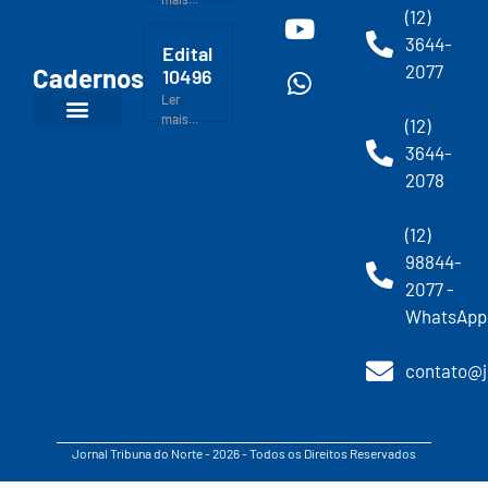
(12)
3644-
Edital
2077
Cadernos
10496
Ler
mais...
(12)
3644-
2078
(12)
98844-
2077 -
WhatsApp
contato@j
Jornal Tribuna do Norte - 2026 - Todos os Direitos Reservados