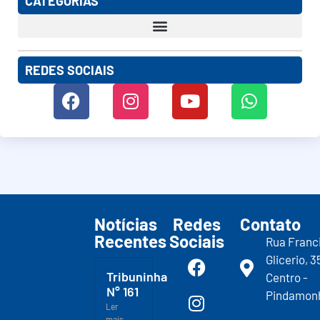
CATEGORIAS
REDES SOCIAIS
Notícias
Redes
Contato
Recentes
Sociais
Rua Franc
Glicerio, 3
Tribuninha
Centro -
N° 161
Pindamon
Ler
mais...