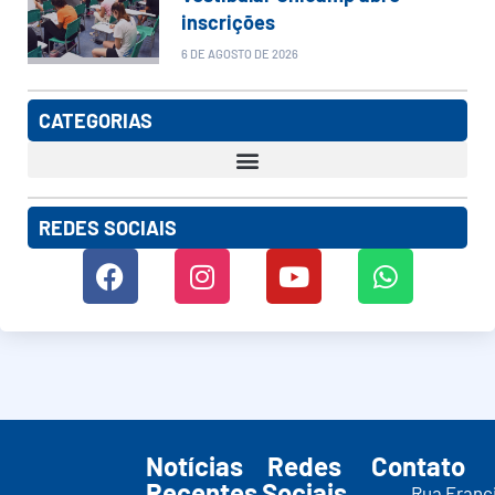
inscrições
6 DE AGOSTO DE 2026
CATEGORIAS
REDES SOCIAIS
Notícias
Redes
Contato
Recentes
Sociais
Rua Franc