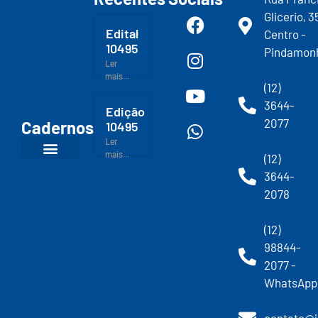
Glicerio, 3
Edital
Centro -
10495
Pindamon
Ler
mais...
(12)
3644-
Edição
2077
Cadernos
10495
Ler
mais...
(12)
3644-
2078
(12)
98844-
2077 -
WhatsApp