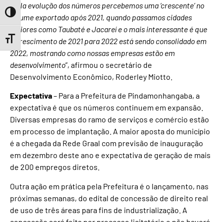
“
Pela evolução dos números percebemos uma ‘crescente’ no
Toggle High Contrast
volume exportado após 2021, quando passamos cidades
maiores como Taubaté e Jacareí e o mais interessante é que
Toggle Font size
o crescimento de 2021 para 2022 está sendo consolidado em
2022, mostrando como nossas empresas estão em
desenvolvimento
”, afirmou o secretário de
Desenvolvimento Econômico, Roderley Miotto.
Expectativa
– Para a Prefeitura de Pindamonhangaba, a
expectativa é que os números continuem em expansão.
Diversas empresas do ramo de serviços e comércio estão
em processo de implantação. A maior aposta do município
é a chegada da Rede Graal com previsão de inauguração
em dezembro deste ano e expectativa de geração de mais
de 200 empregos diretos.
Outra ação em prática pela Prefeitura é o lançamento, nas
próximas semanas, do edital de concessão de direito real
de uso de três áreas para fins de industrialização. A
concessão será feita por processo licitatório e não haverá