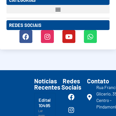
CATEGORIAS
REDES SOCIAIS
Notícias
Redes
Contato
Recentes
Sociais
Rua Franc
Glicerio, 3
Edital
Centro -
10495
Pindamon
Ler
mais...