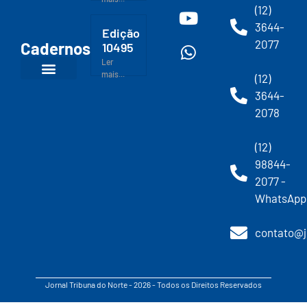
(12)
3644-
Edição
2077
Cadernos
10495
Ler
mais...
(12)
3644-
2078
(12)
98844-
2077 -
WhatsApp
contato@j
Jornal Tribuna do Norte - 2026 - Todos os Direitos Reservados