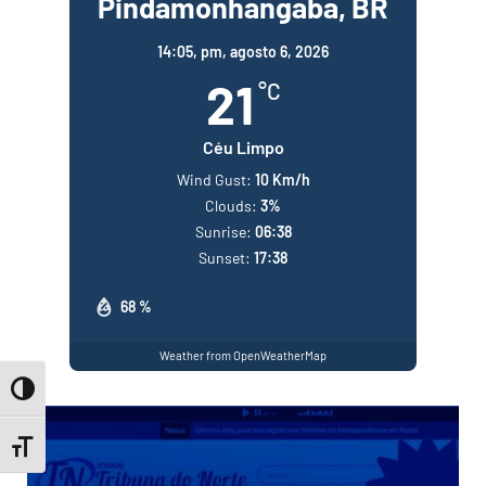
Pindamonhangaba, BR
14:05,
pm, agosto 6, 2026
21
°C
Céu Limpo
Wind Gust:
10 Km/h
Clouds:
3%
Sunrise:
06:38
Sunset:
17:38
68 %
Weather from OpenWeatherMap
Toggle High Contrast
Toggle Font size