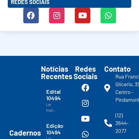
REDES SOCIAIS
Notícias
Redes
Contato
Recentes
Sociais
Rua Franc
Glicerio, 3
Edital
Centro -
10494
Pindamon
Ler
mais...
(12)
3644-
Edição
2077
Cadernos
10494
Ler