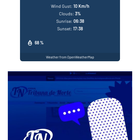
Wind Gust:
10 Km/h
Clouds:
3%
Sunrise:
06:38
Sunset:
17:38
68 %
Weather from OpenWeatherMap