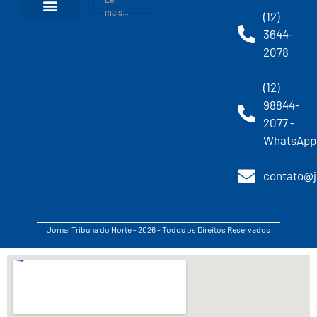
mais...
(12)
3644-
2078
(12)
98844-
2077 -
WhatsApp
contato@j
Jornal Tribuna do Norte - 2026 - Todos os Direitos Reservados