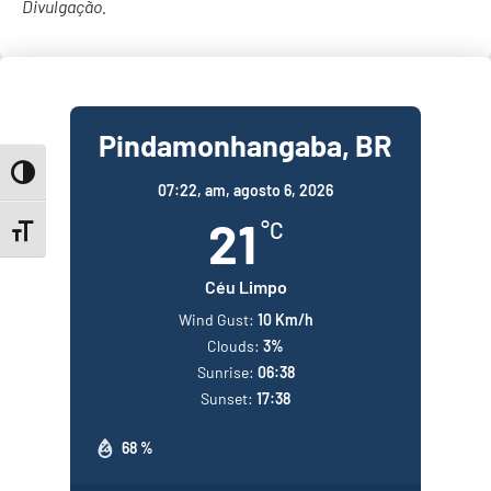
Divulgação.
Pindamonhangaba, BR
Toggle High Contrast
07:22,
am, agosto 6, 2026
21
°C
Toggle Font size
Céu Limpo
Wind Gust:
10 Km/h
Clouds:
3%
Sunrise:
06:38
Sunset:
17:38
68 %