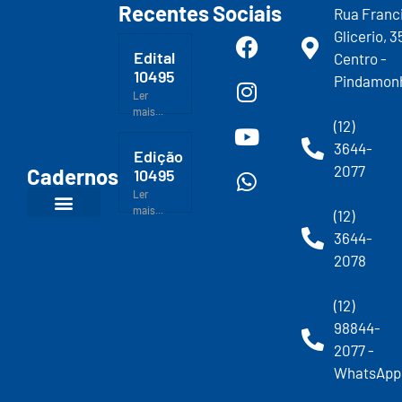
Recentes
Sociais
Rua Franc
Glicerio, 3
Edital
Centro -
10495
Pindamon
Ler
mais...
(12)
3644-
Edição
2077
Cadernos
10495
Ler
mais...
(12)
3644-
2078
(12)
98844-
2077 -
WhatsApp