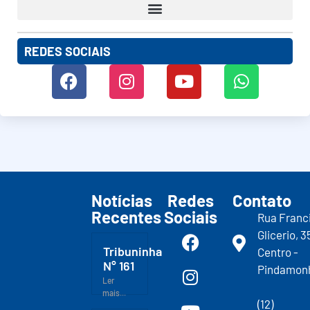
REDES SOCIAIS
Notícias
Redes
Contato
Recentes
Sociais
Rua Franc
Glicerio, 3
Tribuninha
Centro -
N° 161
Pindamon
Ler
mais...
(12)