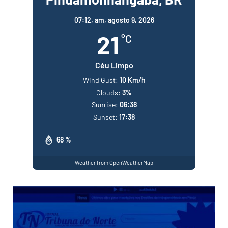
07:12,
am, agosto 9, 2026
21
°C
Céu Limpo
Wind Gust:
10 Km/h
Clouds:
3%
Sunrise:
06:38
Sunset:
17:38
68 %
Weather from OpenWeatherMap