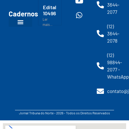
3644-
Edital
2077
Cadernos
10496
Ler
mais...
(12)
3644-
2078
(12)
98844-
2077 -
WhatsApp
contato@j
Jornal Tribuna do Norte - 2026 - Todos os Direitos Reservados