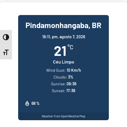
Pindamonhangaba, BR
19:11,
pm, agosto 7, 2026
Toggle High Contrast
21
°C
Toggle Font size
Céu Limpo
Wind Gust:
10 Km/h
Clouds:
3%
Sunrise:
06:38
Sunset:
17:38
68 %
Weather from OpenWeatherMap