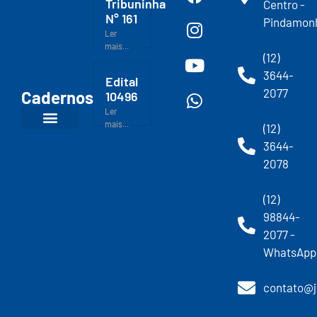
Tribuninha
Centro -
N° 161
Pindamon
Ler
mais...
(12)
3644-
Edital
2077
Cadernos
10496
Ler
mais...
(12)
3644-
2078
(12)
98844-
2077 -
WhatsApp
contato@j