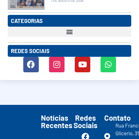
7 DE AGOSTO DE 2026
CATEGORIAS
REDES SOCIAIS
Notícias
Redes
Contato
Recentes
Sociais
Rua Franc
Glicerio, 3