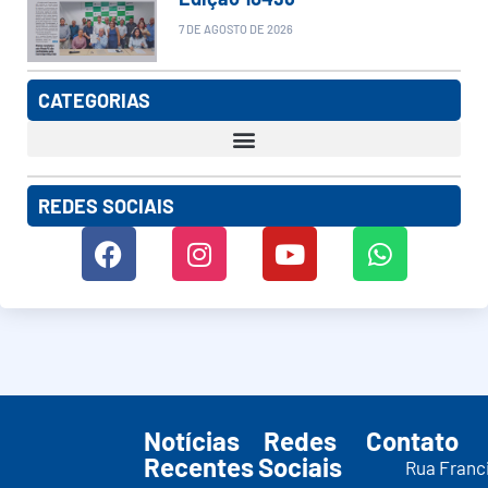
7 DE AGOSTO DE 2026
CATEGORIAS
REDES SOCIAIS
Notícias
Redes
Contato
Recentes
Sociais
Rua Franc