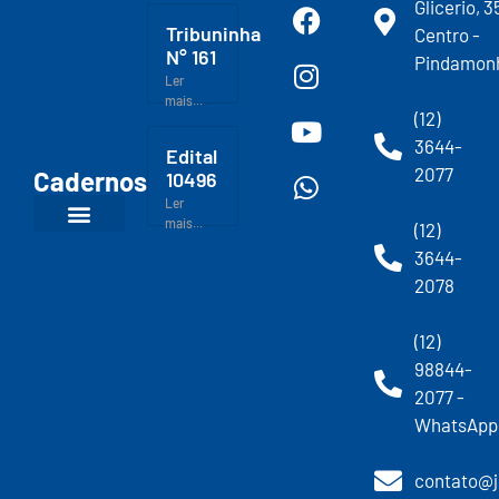
Glicerio, 3
Tribuninha
Centro -
N° 161
Pindamon
Ler
mais...
(12)
3644-
Edital
2077
Cadernos
10496
Ler
mais...
(12)
3644-
2078
(12)
98844-
2077 -
WhatsApp
contato@j