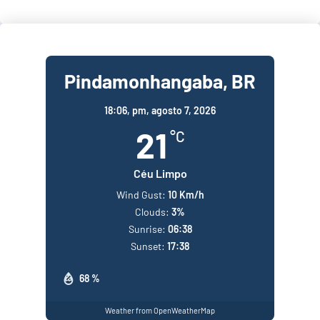
Pindamonhangaba, BR
18:06,
pm, agosto 7, 2026
21
°C
Céu Limpo
Wind Gust:
10 Km/h
Clouds:
3%
Sunrise:
06:38
Sunset:
17:38
68 %
Weather from OpenWeatherMap