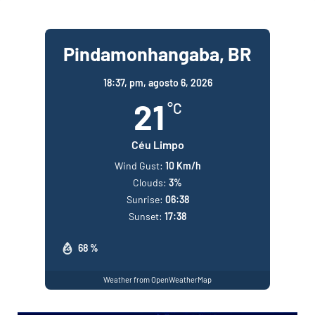
Pindamonhangaba, BR
18:37,
pm, agosto 6, 2026
21
°C
Céu Limpo
Wind Gust:
10 Km/h
Clouds:
3%
Sunrise:
06:38
Sunset:
17:38
68 %
Weather from OpenWeatherMap