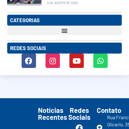
6 DE AGOSTO DE 2026
CATEGORIAS
REDES SOCIAIS
Notícias
Redes
Contato
Recentes
Sociais
Rua Franc
Glicerio, 3