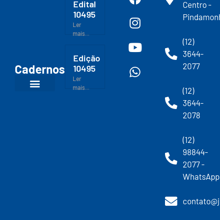
Edital
Centro -
10495
Pindamon
Ler
mais...
(12)
3644-
Edição
2077
Cadernos
10495
Ler
mais...
(12)
3644-
2078
(12)
98844-
2077 -
WhatsApp
contato@j